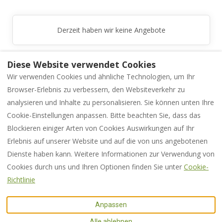
Derzeit haben wir keine Angebote
Diese Website verwendet Cookies
Wir verwenden Cookies und ähnliche Technologien, um Ihr
Browser-Erlebnis zu verbessern, den Websiteverkehr zu
analysieren und Inhalte zu personalisieren. Sie können unten Ihre
Buchung und Stornierung
Cookie-Einstellungen anpassen. Bitte beachten Sie, dass das
Datenschutzerklärung
Impressum
Blockieren einiger Arten von Cookies Auswirkungen auf Ihr
Erlebnis auf unserer Website und auf die von uns angebotenen
Dienste haben kann. Weitere Informationen zur Verwendung von
Deutsch
EUR
+34 971 521 116
Cookies durch uns und Ihren Optionen finden Sie unter
Cookie-
Richtlinie
Carrer Concordia 35,
©
2026
HOLIDAYFINCAS
Sineu, Mallorca, Spanien E-
SINEU
Alle Rechte
07510
.
vorbehalten
- Powered
Anpassen
E-Mail
:
by
Lodgify
Alle ablehnen