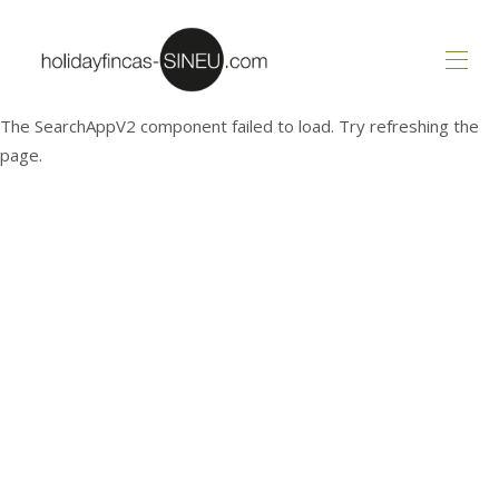
The SearchAppV2 component failed to load. Try refreshing the
Accueil
page.
Toutes les proprietes
Des offres
Réservation et annulation
Enquête